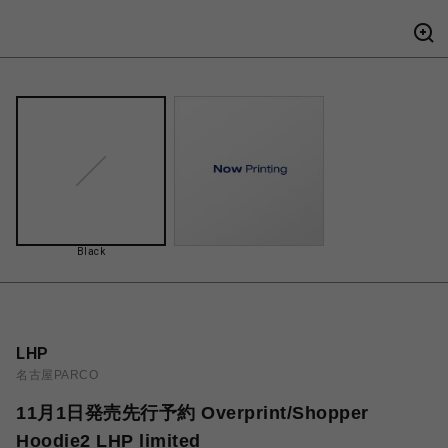
Black
LHP
名古屋PARCO
11月1日発売先行予約 Overprint/Shopper
Hoodie2 LHP limited