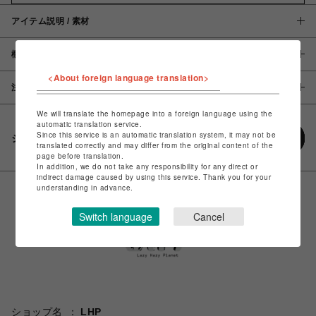
アイテム説明 / 素材
概要
<About foreign language translation>
注意事項
We will translate the homepage into a foreign language using the
automatic translation service.
Since this service is an automatic translation system, it may not be
シェアする
translated correctly and may differ from the original content of the
page before translation.
In addition, we do not take any responsibility for any direct or
indirect damage caused by using this service. Thank you for your
understanding in advance.
Switch language
Cancel
ショップ名
LHP