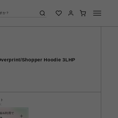
rint/Shopper Hoodie 3LHP
ント
く
録&利用で