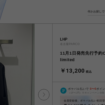
LHP
名古屋PARCO
11月1日発売先行予約Overp
limited
￥13,200
税込
ポケパル払いで
0
〜
0
ポイ
（1P=1円）※キャンペーン分除
会員登録後、ポケパル払い初回登