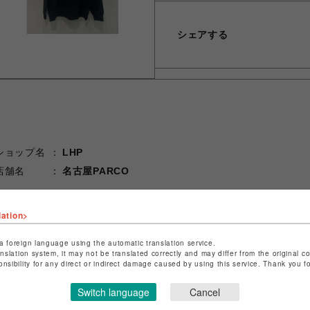
シェアする
ショップ名
LHP
店舗名
名古屋PARCO
特定商取引法など法令に基づく表記は
こちら
lation>
ショップお問い合わせは
こちら
a foreign language using the automatic translation service.
anslation system, it may not be translated correctly and may differ from the original c
onsibility for any direct or indirect damage caused by using this service. Thank you 
Switch language
Cancel