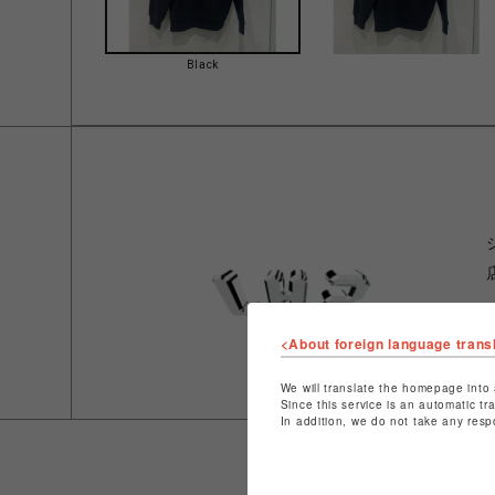
Black
<About foreign language trans
We will translate the homepage into 
Since this service is an automatic tr
In addition, we do not take any resp