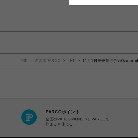
TOP
名古屋PARCO
LHP
11月1日発売先行予約Overprint/Sh
PARCOポイント
全国のPARCOやONLINE PARCOで
貯まる＆使える