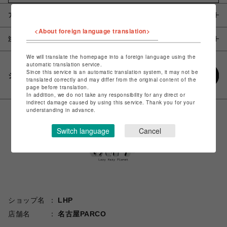
アイテム説明 / 素材
<About foreign language translation>
注意事項
We will translate the homepage into a foreign language using the
automatic translation service.
Since this service is an automatic translation system, it may not be
シェアする
translated correctly and may differ from the original content of the
page before translation.
In addition, we do not take any responsibility for any direct or
indirect damage caused by using this service. Thank you for your
understanding in advance.
Switch language
Cancel
ショップ名
LHP
店舗名
名古屋PARCO