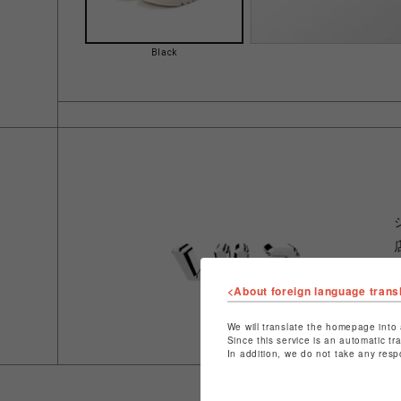
Black
<About foreign language trans
We will translate the homepage into 
Since this service is an automatic tr
In addition, we do not take any resp