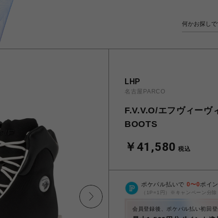
LHP
名古屋PARCO
F.V.V.O/エフヴィーヴィ
BOOTS
￥41,580
税込
ポケパル払いで
0
〜
0
ポイ
（1P=1円）※キャンペーン分除
会員登録後、ポケパル払い初回登