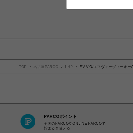
TOP
名古屋PARCO
LHP
F.V.V.O/エフヴィーヴィーオー/TH
PARCOポイント
全国のPARCOやONLINE PARCOで
貯まる＆使える