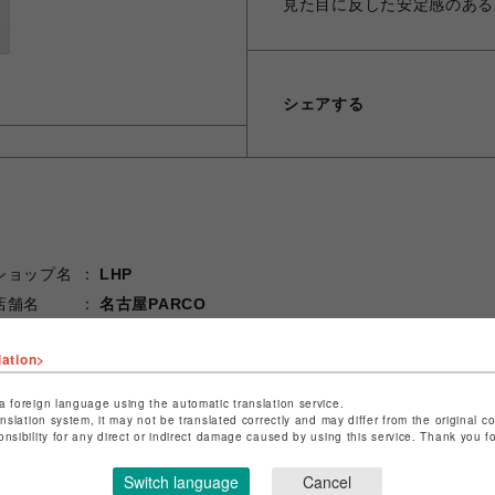
見た目に反した安定感のある
シェアする
ショップ名
LHP
店舗名
名古屋PARCO
特定商取引法など法令に基づく表記は
こちら
lation>
ショップお問い合わせは
こちら
a foreign language using the automatic translation service.
anslation system, it may not be translated correctly and may differ from the original c
onsibility for any direct or indirect damage caused by using this service. Thank you 
Switch language
Cancel