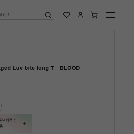
ed Luv bite long T BLOOD
ント
く
録&利用で
呈