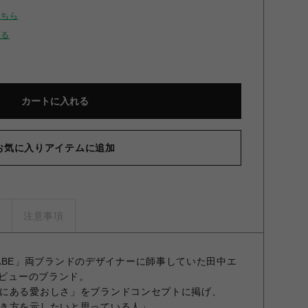
こちら
せる
カートに入れる
お気に入りアイテムに追加
ズ
注意事項
 SAKABE」両ブランドのデザイナーに師事していた田中エ
デビューのブランド。
にある愛おしさ」をブランドコンセプトに掲げ、
き方を示したいと思っている人」、