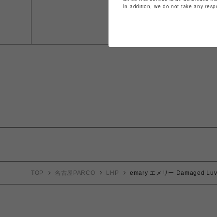
In addition, we do not take any resp
TOP
名古屋PARCO
LHP
emary エメリー Damaged Luv 