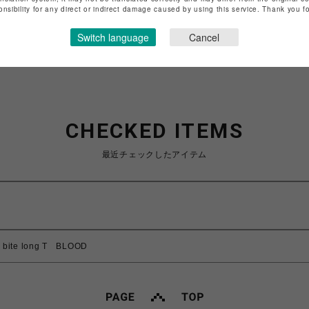
onsibility for any direct or indirect damage caused by using this service. Thank you 
ショップお問い合わせは
こちら
Switch language
Cancel
CHECKED ITEMS
最近チェックしたアイテム
bite long T BLOOD