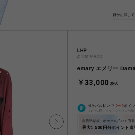
LHP
名古屋PARCO
emary エメリー Damag
￥33,000
税込
ポケパル払いで
0
〜
0
ポイ
（1P=1円）※キャンペーン分除
会員登録後、ポケパル払い初回登
最大1,500円分ポイント進