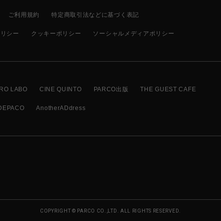
ご利用規約
特定商取引法などに基づく表記
ポリシー
クッキーポリシー
ソーシャルメディアポリシー
RO LABO
CINE QUINTO
PARCO出版
THE GUEST CAFE
DEPACO
AnotherADdress
COPYRIGHT © PARCO CO.,LTD. ALL RIGHTS RESERVED.