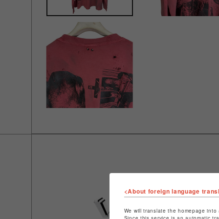
<About foreign language trans
We will translate the homepage into 
Since this service is an automatic tr