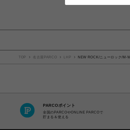
TOP
名古屋PARCO
LHP
NEW ROCK/ニューロック/M-WA
PARCOポイント
全国のPARCOやONLINE PARCOで
貯まる＆使える