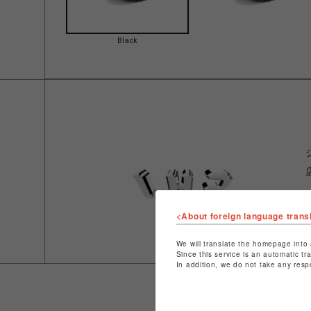
Black
<About foreign language trans
We will translate the homepage into 
Since this service is an automatic tr
In addition, we do not take any resp