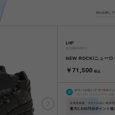
LHP
名古屋PARCO
NEW ROCK/ニューロッ
￥71,500
税込
ポケパル払いで
0
〜
0
ポイ
（1P=1円）※キャンペーン分除
会員登録後、ポケパル払い初回登
最大1,500円分ポイント進