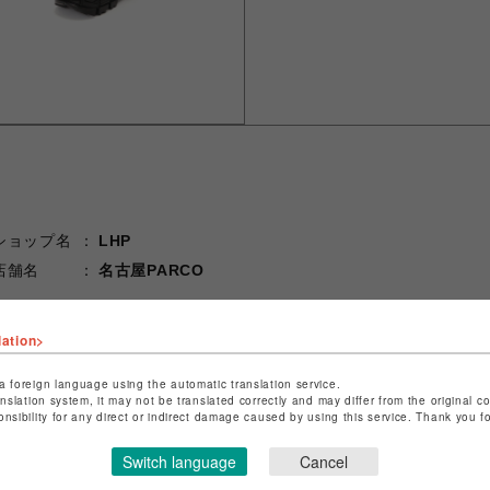
ショップ名
LHP
店舗名
名古屋PARCO
特定商取引法など法令に基づく表記は
こちら
lation>
ショップお問い合わせは
こちら
a foreign language using the automatic translation service.
anslation system, it may not be translated correctly and may differ from the original c
onsibility for any direct or indirect damage caused by using this service. Thank you 
Switch language
Cancel