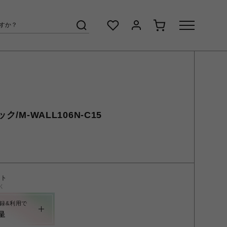
ク/M-WALL106N-C15
ント
く
録&利用で
呈