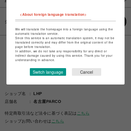
注意事項
<About foreign language translation>
シェアする
We will translate the homepage into a foreign language using the
automatic translation service.
Since this service is an automatic translation system, it may not be
translated correctly and may differ from the original content of the
page before translation.
In addition, we do not take any responsibility for any direct or
indirect damage caused by using this service. Thank you for your
understanding in advance.
Switch language
Cancel
ショップ名
LHP
店舗名
名古屋PARCO
特定商取引法など法令に基づく表記は
こちら
ショップお問い合わせは
こちら