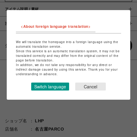
アイテム説明 / 素材
注意事項
<About foreign language translation>
We will translate the homepage into a foreign language using the
シェアする
automatic translation service.
Since this service is an automatic translation system, it may not be
translated correctly and may differ from the original content of the
page before translation.
In addition, we do not take any responsibility for any direct or
indirect damage caused by using this service. Thank you for your
understanding in advance.
Switch language
Cancel
ショップ名
LHP
店舗名
名古屋PARCO