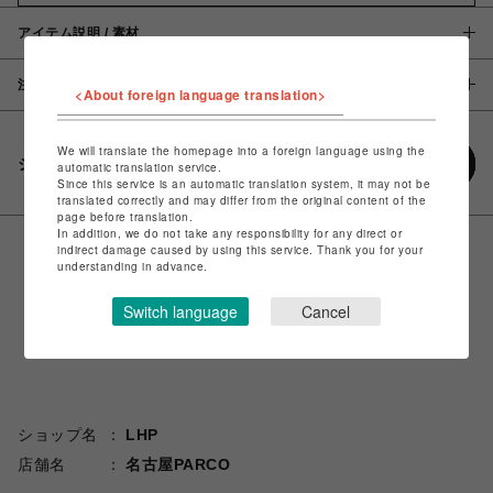
アイテム説明 / 素材
注意事項
<About foreign language translation>
We will translate the homepage into a foreign language using the
シェアする
automatic translation service.
Since this service is an automatic translation system, it may not be
translated correctly and may differ from the original content of the
page before translation.
In addition, we do not take any responsibility for any direct or
indirect damage caused by using this service. Thank you for your
understanding in advance.
Switch language
Cancel
ショップ名
LHP
店舗名
名古屋PARCO