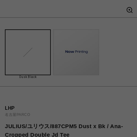
Dusk Black
LHP
名古屋PARCO
JULIUS/ユリウス/887CPM5 Dust x Bk / Ana-
Cropped Double Jd Tee