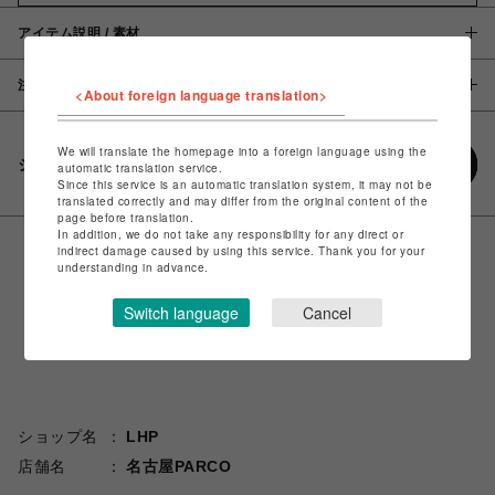
アイテム説明 / 素材
注意事項
<About foreign language translation>
We will translate the homepage into a foreign language using the
シェアする
automatic translation service.
Since this service is an automatic translation system, it may not be
translated correctly and may differ from the original content of the
page before translation.
In addition, we do not take any responsibility for any direct or
indirect damage caused by using this service. Thank you for your
understanding in advance.
Switch language
Cancel
ショップ名
LHP
店舗名
名古屋PARCO