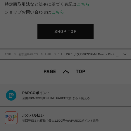
特定商取引法など法令に基づく表記は
こちら
ショップお問い合わせは
こちら
SHOP TOP
TOP
名古屋PARCO
LHP
JULIUS/ユリウス887CPM4 Dust x Bk / JD
…
Abstract Graffiti Tee
PARCOポイント
全国のPARCOやONLINE PARCOで貯まる＆使える
ポケパル払い
初回登録＆お買物で最大1,500円分のPARCOポイント進呈