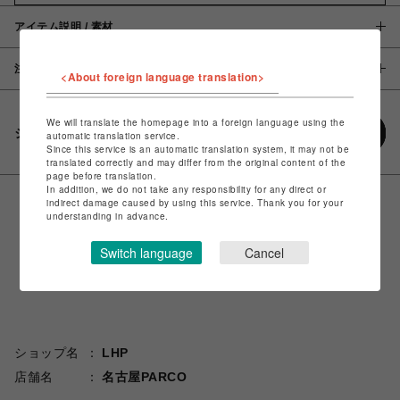
アイテム説明 / 素材
注意事項
<About foreign language translation>
We will translate the homepage into a foreign language using the
シェアする
automatic translation service.
Since this service is an automatic translation system, it may not be
translated correctly and may differ from the original content of the
page before translation.
In addition, we do not take any responsibility for any direct or
indirect damage caused by using this service. Thank you for your
understanding in advance.
Switch language
Cancel
ショップ名
LHP
店舗名
名古屋PARCO