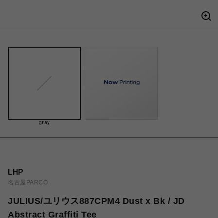
gray
LHP
名古屋PARCO
JULIUS/ユリウス887CPM4 Dust x Bk / JD
Abstract Graffiti Tee