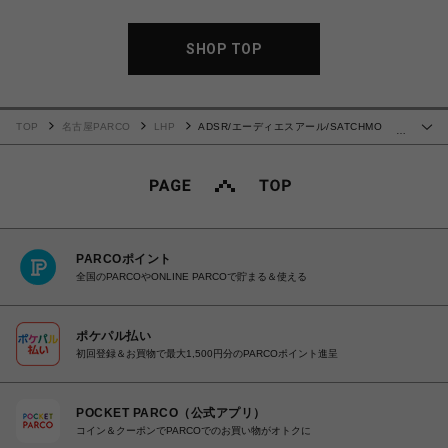
SHOP TOP
TOP
名古屋PARCO
LHP
ADSR/エーディエスアール/SATCHMO
…
03d(Lt.Green)
PARCOポイント
全国のPARCOやONLINE PARCOで貯まる＆使える
ポケパル払い
初回登録＆お買物で最大1,500円分のPARCOポイント進呈
POCKET PARCO（公式アプリ）
コイン＆クーポンでPARCOでのお買い物がオトクに