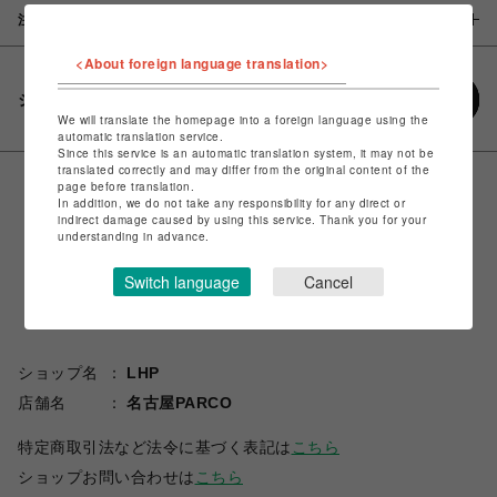
注意事項
<About foreign language translation>
シェアする
We will translate the homepage into a foreign language using the
automatic translation service.
Since this service is an automatic translation system, it may not be
translated correctly and may differ from the original content of the
page before translation.
In addition, we do not take any responsibility for any direct or
indirect damage caused by using this service. Thank you for your
understanding in advance.
Switch language
Cancel
ショップ名
LHP
店舗名
名古屋PARCO
特定商取引法など法令に基づく表記は
こちら
ショップお問い合わせは
こちら