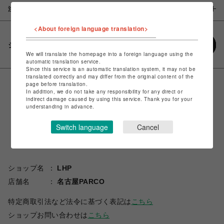
注意事項
<About foreign language translation>
シェアする
We will translate the homepage into a foreign language using the
automatic translation service.
Since this service is an automatic translation system, it may not be
translated correctly and may differ from the original content of the
page before translation.
In addition, we do not take any responsibility for any direct or
indirect damage caused by using this service. Thank you for your
understanding in advance.
Switch language
Cancel
ショップ名
LHP
店舗名
名古屋PARCO
特定商取引法など法令に基づく表記は
こちら
ショップお問い合わせは
こちら