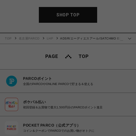
SHOP TOP
TOP
名古屋PARCO
LHP
ADSR/エーディエスアール/SATCHMO 01c
…
Light Gray
PARCOポイント
全国のPARCOやONLINE PARCOで貯まる＆使える
ポケパル払い
初回登録＆お買物で最大1,500円分のPARCOポイント進呈
POCKET PARCO（公式アプリ）
コイン＆クーポンでPARCOでのお買い物がオトクに