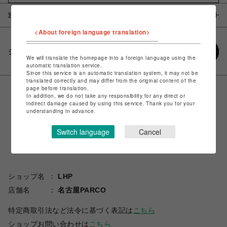
注意事項
<About foreign language translation>
シェアする
We will translate the homepage into a foreign language using the
automatic translation service.
Since this service is an automatic translation system, it may not be
translated correctly and may differ from the original content of the
page before translation.
In addition, we do not take any responsibility for any direct or
indirect damage caused by using this service. Thank you for your
understanding in advance.
Switch language
Cancel
ショップ名
LHP
店舗名
名古屋PARCO
特定商取引法など法令に基づく表記は
こちら
ショップお問い合わせは
こちら