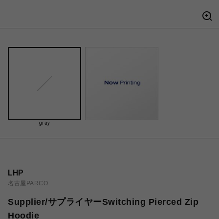
gray
LHP
名古屋PARCO
Supplier/サプライヤーSwitching Pierced Zip
Hoodie