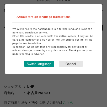
注意事項
<About foreign language translation>
シェアする
We will translate the homepage into a foreign language using the
automatic translation service.
Since this service is an automatic translation system, it may not be
translated correctly and may differ from the original content of the
page before translation.
In addition, we do not take any responsibility for any direct or
indirect damage caused by using this service. Thank you for your
understanding in advance.
Switch language
Cancel
ショップ名
LHP
店舗名
名古屋PARCO
特定商取引法など法令に基づく表記は
こちら