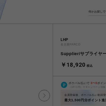
LHP
名古屋PARCO
Supplier/サプライヤー2-
￥18,920
税込
ポケパル払いで
0
〜
0
ポイ
（1P=1円）※キャンペーン分除
会員登録後、ポケパル払い初回登
最大1,500円分ポイント進