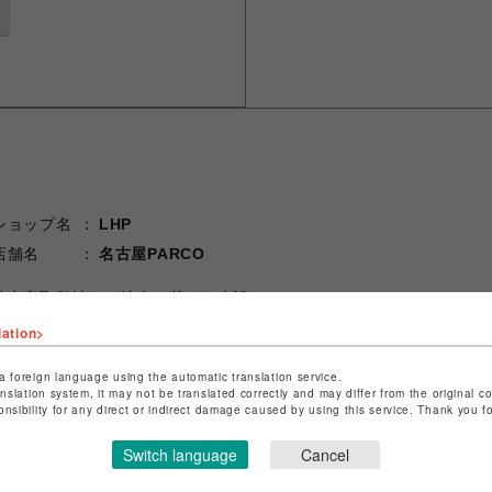
ショップ名
LHP
店舗名
名古屋PARCO
特定商取引法など法令に基づく表記は
こちら
ショップお問い合わせは
こちら
lation>
a foreign language using the automatic translation service.
anslation system, it may not be translated correctly and may differ from the original c
onsibility for any direct or indirect damage caused by using this service. Thank you 
Switch language
Cancel