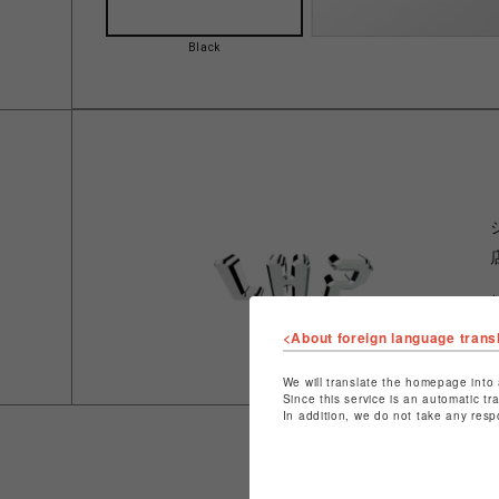
Black
<About foreign language trans
We will translate the homepage into 
Since this service is an automatic tr
In addition, we do not take any resp