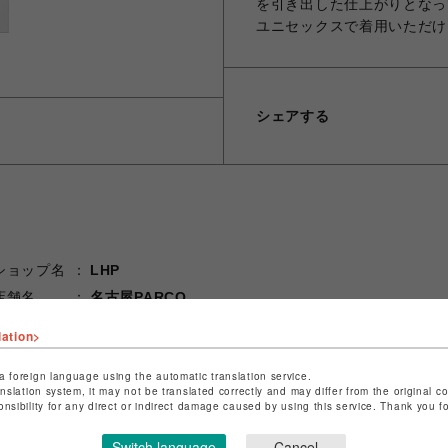
を引き出した仕上がりとなっ
ユニセックスで着用いただけ
シェアする
ショップ名
LHP
店舗名
名古屋PARCO
lation>
特定商取引法など法令に基づく表記は
こちら
ショップお問い合わせは
こちら
a foreign language using the automatic translation service.
anslation system, it may not be translated correctly and may differ from the original c
onsibility for any direct or indirect damage caused by using this service. Thank you 
Switch language
Cancel