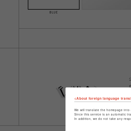
BLUE
<About foreign language trans
We will translate the homepage into 
Since this service is an automatic tr
In addition, we do not take any resp