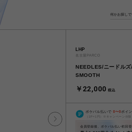
LHP
名古屋PARCO
NEEDLES/ニードルズ/T
SMOOTH
￥22,000
税込
ポケパル払いで
0
〜
0
ポイ
（1P=1円）※キャンペーン分除
会員登録後、ポケパル払い初回登