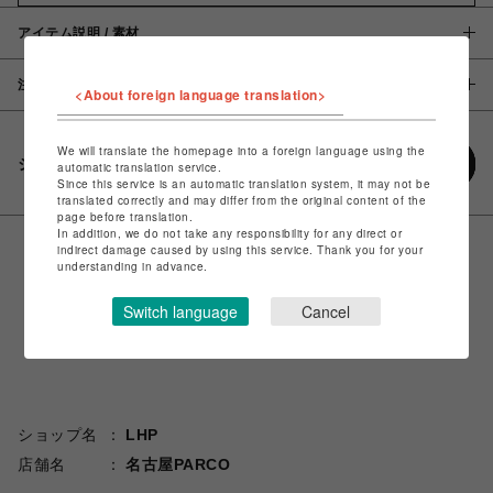
アイテム説明 / 素材
注意事項
<About foreign language translation>
We will translate the homepage into a foreign language using the
シェアする
automatic translation service.
Since this service is an automatic translation system, it may not be
translated correctly and may differ from the original content of the
page before translation.
In addition, we do not take any responsibility for any direct or
indirect damage caused by using this service. Thank you for your
understanding in advance.
Switch language
Cancel
ショップ名
LHP
店舗名
名古屋PARCO