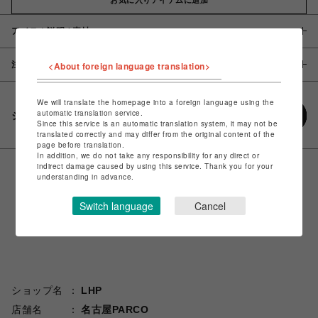
アイテム説明 / 素材
注意事項
<About foreign language translation>
We will translate the homepage into a foreign language using the
automatic translation service.
シェアする
Since this service is an automatic translation system, it may not be
translated correctly and may differ from the original content of the
page before translation.
In addition, we do not take any responsibility for any direct or
indirect damage caused by using this service. Thank you for your
understanding in advance.
Switch language
Cancel
ショップ名
LHP
店舗名
名古屋PARCO