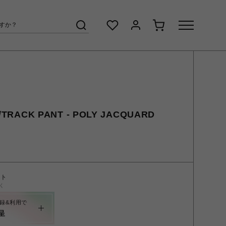
RACK PANT - POLY JACQUARD
ント
く
録&利用で
呈