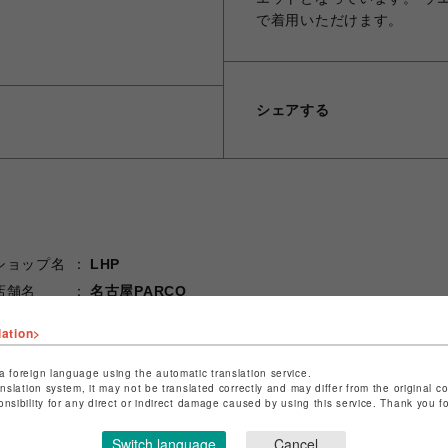
で着用いただけます。
シェアする
ショップ名
LHP
店舗名
名古屋PARCO
特定商取引法など法令に基づく表記は
こちら
lation>
ショップお問い合わせは
こちら
a foreign language using the automatic translation service.
anslation system, it may not be translated correctly and may differ from the original c
onsibility for any direct or indirect damage caused by using this service. Thank you 
Switch language
Cancel