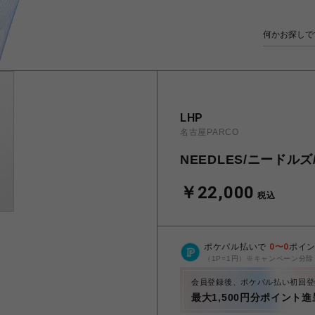
LHP
名古屋PARCO
NEEDLES/ニードルズ/T
￥22,000
税込
ポケパル払いで
0
〜
0
ポイ
（1P=1円）※キャンペーン分除
会員登録後、ポケパル払い初回登
最大1,500円分ポイント進