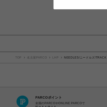
TOP
名古屋PARCO
LHP
NEEDLES/ニードルズ/TRACK P
PARCOポイント
全国のPARCOやONLINE PARCOで
貯まる＆使える