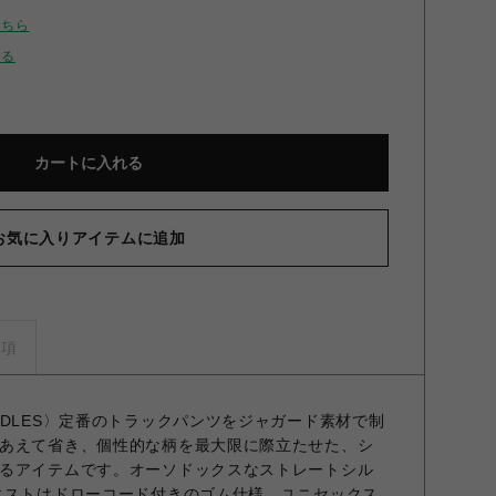
こちら
せる
カートに入れる
お気に入りアイテムに追加
事項
EDLES〉定番のトラックパンツをジャガード素材で制
あえて省き、個性的な柄を最大限に際立たせた、シ
るアイテムです。オーソドックスなストレートシル
エストはドローコード付きのゴム仕様。ユニセックス