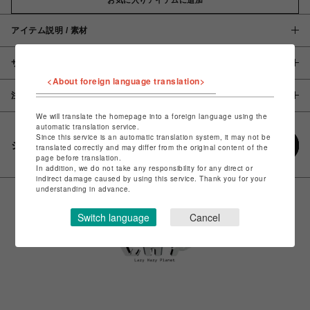
アイテム説明 / 素材
サイズ
<About foreign language translation>
注意事項
We will translate the homepage into a foreign language using the
automatic translation service.
Since this service is an automatic translation system, it may not be
シェアする
translated correctly and may differ from the original content of the
page before translation.
In addition, we do not take any responsibility for any direct or
indirect damage caused by using this service. Thank you for your
understanding in advance.
Switch language
Cancel