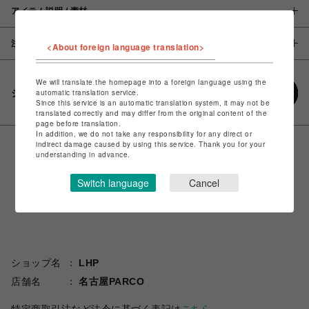
アイテム説明 / 素材
注意事項
<About foreign language translation>
We will translate the homepage into a foreign language using the
シェアする
automatic translation service.
Since this service is an automatic translation system, it may not be
translated correctly and may differ from the original content of the
page before translation.
In addition, we do not take any responsibility for any direct or
indirect damage caused by using this service. Thank you for your
understanding in advance.
Switch language
Cancel
ショップ名
LHP
店舗名
名古屋PARCO