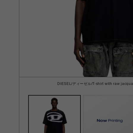
DIESEL/ディーゼル/T-shirt with raw jacquar