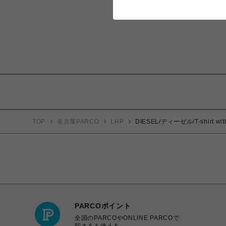
TOP
名古屋PARCO
LHP
DIESEL/ディーゼル/T-shirt with
PARCOポイント
全国のPARCOやONLINE PARCOで
貯まる＆使える