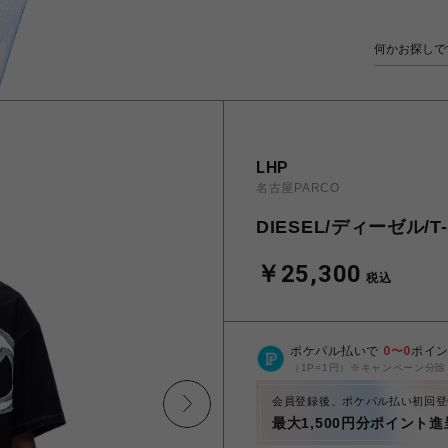
LHP
名古屋PARCO
DIESEL/ディーゼル/T-shi
￥25,300
税込
ポケパル払いで
0
〜
0
ポイ
（1P=1円）※キャンペーン分除
会員登録後、ポケパル払い初回登
最大1,500円分ポイント進