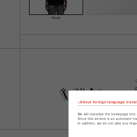
Black
<About foreign language trans
We will translate the homepage into 
Since this service is an automatic tr
In addition, we do not take any resp