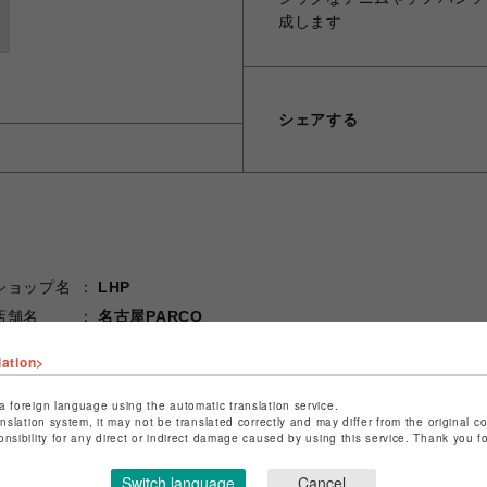
成します
シェアする
ショップ名
LHP
店舗名
名古屋PARCO
特定商取引法など法令に基づく表記は
こちら
lation>
ショップお問い合わせは
こちら
a foreign language using the automatic translation service.
anslation system, it may not be translated correctly and may differ from the original c
onsibility for any direct or indirect damage caused by using this service. Thank you 
Switch language
Cancel