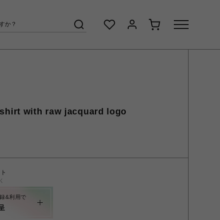
rt with raw jacquard logo
ント
く
録&利用で
呈