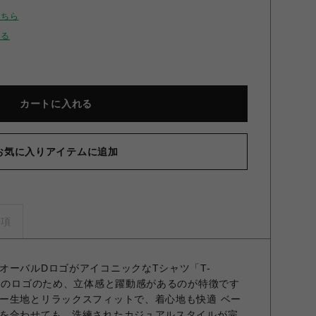
こちら
せる
カートに入れる
お気に入りアイテムに追加
事項
オーバルDロゴがアイコニックなTシャツ「T-
立てのロゴのため、立体感と躍動感があるのが特徴です
ー生地とリラックスフィットで、着心地も快適 ベー
を合わせても、洗練されたカジュアルスタイルが完