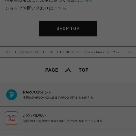
特定商取引法など法令に基づく表記は
こちら
ショップお問い合わせは
こちら
SHOP TOP
TOP
名古屋PARCO
LHP
DIESEL/ディーゼル/ P-Danzel カーゴパン
…
ツ
PARCOポイント
全国のPARCOやONLINE PARCOで貯まる＆使える
ポケパル払い
初回登録＆お買物で最大1,500円分のPARCOポイント進呈