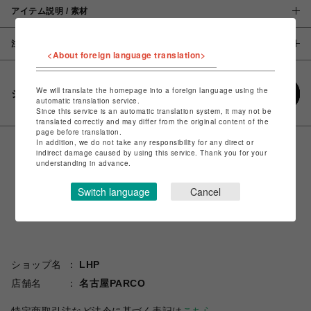
アイテム説明 / 素材
注意事項
<About foreign language translation>
We will translate the homepage into a foreign language using the
シェアする
automatic translation service.
Since this service is an automatic translation system, it may not be
translated correctly and may differ from the original content of the
page before translation.
In addition, we do not take any responsibility for any direct or
indirect damage caused by using this service. Thank you for your
understanding in advance.
Switch language
Cancel
ショップ名
LHP
店舗名
名古屋PARCO