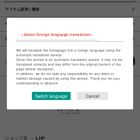
アイテム説明 / 素材
サイズ
<About foreign language translation>
注意事項
We will translate the homepage into a foreign language using the
automatic translation service.
Since this service is an automatic translation system, it may not be
シェアする
translated correctly and may differ from the original content of the
page before translation.
In addition, we do not take any responsibility for any direct or
indirect damage caused by using this service. Thank you for your
understanding in advance.
Switch language
Cancel
ショップ名
LHP