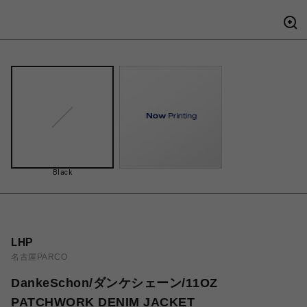
Black
LHP
名古屋PARCO
DankeSchon/ダンケシェーン/11OZ
PATCHWORK DENIM JACKET