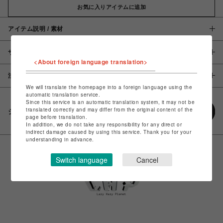
お気に入りアイテムに追加
アイテム説明 / 素材
サイズ
<About foreign language translation>
注意事項
We will translate the homepage into a foreign language using the
automatic translation service.
Since this service is an automatic translation system, it may not be
translated correctly and may differ from the original content of the
シェアする
page before translation.
In addition, we do not take any responsibility for any direct or
indirect damage caused by using this service. Thank you for your
understanding in advance.
Switch language
Cancel