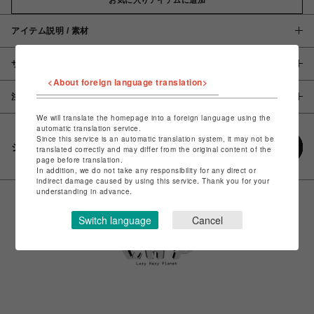
アイテム説明 / 素材
サイズ
<About foreign language translation>
注意事項
We will translate the homepage into a foreign language using the
automatic translation service.
Since this service is an automatic translation system, it may not be
シェアする
translated correctly and may differ from the original content of the
page before translation.
In addition, we do not take any responsibility for any direct or
indirect damage caused by using this service. Thank you for your
understanding in advance.
Switch language
Cancel