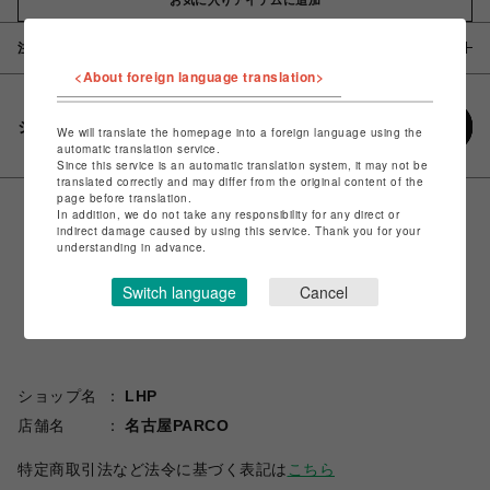
注意事項
<About foreign language translation>
シェアする
We will translate the homepage into a foreign language using the
automatic translation service.
Since this service is an automatic translation system, it may not be
translated correctly and may differ from the original content of the
page before translation.
In addition, we do not take any responsibility for any direct or
indirect damage caused by using this service. Thank you for your
understanding in advance.
Switch language
Cancel
ショップ名
LHP
店舗名
名古屋PARCO
特定商取引法など法令に基づく表記は
こちら