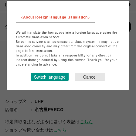
注意事項
<About foreign language translation>
シェアする
We will translate the homepage into a foreign language using the
automatic translation service.
Since this service is an automatic translation system, it may not be
translated correctly and may differ from the original content of the
page before translation.
In addition, we do not take any responsibility for any direct or
indirect damage caused by using this service. Thank you for your
understanding in advance.
Switch language
Cancel
ショップ名
LHP
店舗名
名古屋PARCO
特定商取引法など法令に基づく表記は
こちら
ショップお問い合わせは
こちら