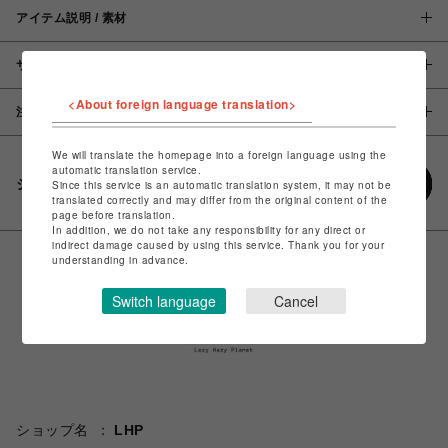
アイテム説明 / 素材
サイズ
<About foreign language translation>
注意事項
We will translate the homepage into a foreign language using the
automatic translation service.
シェアする
Since this service is an automatic translation system, it may not be
translated correctly and may differ from the original content of the
page before translation.
In addition, we do not take any responsibility for any direct or
indirect damage caused by using this service. Thank you for your
understanding in advance.
Switch language
Cancel
ショップ名
LHP