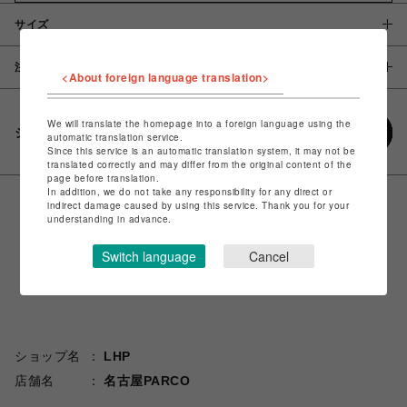
サイズ
注意事項
<About foreign language translation>
We will translate the homepage into a foreign language using the
シェアする
automatic translation service.
Since this service is an automatic translation system, it may not be
translated correctly and may differ from the original content of the
page before translation.
In addition, we do not take any responsibility for any direct or
indirect damage caused by using this service. Thank you for your
understanding in advance.
Switch language
Cancel
ショップ名
LHP
店舗名
名古屋PARCO