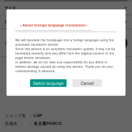
サイズ
注意事項
<About foreign language translation>
We will translate the homepage into a foreign language using the
シェアする
automatic translation service.
Since this service is an automatic translation system, it may not be
translated correctly and may differ from the original content of the
page before translation.
In addition, we do not take any responsibility for any direct or
indirect damage caused by using this service. Thank you for your
understanding in advance.
Switch language
Cancel
ショップ名
LHP
店舗名
名古屋PARCO