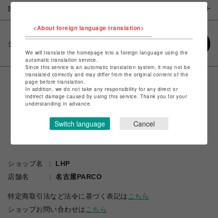
注意事項
<About foreign language translation>
シェアする
We will translate the homepage into a foreign language using the
automatic translation service.
Since this service is an automatic translation system, it may not be
translated correctly and may differ from the original content of the
page before translation.
In addition, we do not take any responsibility for any direct or
indirect damage caused by using this service. Thank you for your
understanding in advance.
Switch language
Cancel
ショップ名
LHP
店舗名
名古屋PARCO
特定商取引法など法令に基づく表記は
こちら
ショップお問い合わせは
こちら