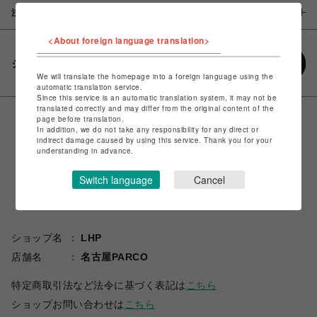
注意事項
<About foreign language translation>
シェアする
We will translate the homepage into a foreign language using the
automatic translation service.
Since this service is an automatic translation system, it may not be
translated correctly and may differ from the original content of the
page before translation.
In addition, we do not take any responsibility for any direct or
indirect damage caused by using this service. Thank you for your
understanding in advance.
Switch language
Cancel
ショップ名
LHP
店舗名
名古屋PARCO
特定商取引法など法令に基づく表記は
こちら
ショップお問い合わせは
こちら