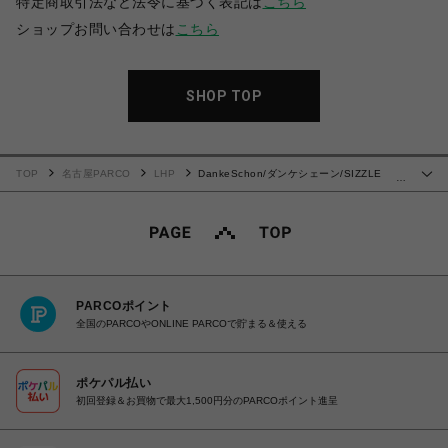
特定商取引法など法令に基づく表記は
こちら
ショップお問い合わせは
こちら
SHOP TOP
TOP
名古屋PARCO
LHP
DankeSchon/ダンケシェーン/SIZZLE
…
CHECK S/S SHIRTS
PARCOポイント
全国のPARCOやONLINE PARCOで貯まる＆使える
ポケパル払い
初回登録＆お買物で最大1,500円分のPARCOポイント進呈