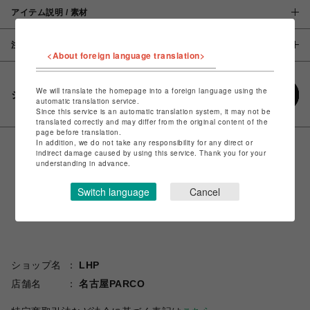
アイテム説明 / 素材
注意事項
<About foreign language translation>
We will translate the homepage into a foreign language using the
シェアする
automatic translation service.
Since this service is an automatic translation system, it may not be
translated correctly and may differ from the original content of the
page before translation.
In addition, we do not take any responsibility for any direct or
indirect damage caused by using this service. Thank you for your
understanding in advance.
Switch language
Cancel
ショップ名
LHP
店舗名
名古屋PARCO