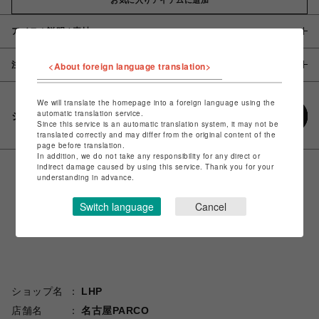
アイテム説明 / 素材
注意事項
<About foreign language translation>
We will translate the homepage into a foreign language using the
automatic translation service.
シェアする
Since this service is an automatic translation system, it may not be
translated correctly and may differ from the original content of the
page before translation.
In addition, we do not take any responsibility for any direct or
indirect damage caused by using this service. Thank you for your
understanding in advance.
Switch language
Cancel
ショップ名
LHP
店舗名
名古屋PARCO