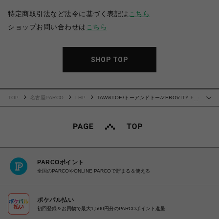
特定商取引法など法令に基づく表記は
こちら
ショップお問い合わせは
こちら
SHOP TOP
TOP
名古屋PARCO
LHP
TAW&TOE/トーアンドトー/ZEROVITY Flip
…
Flop OG サンダル
PARCOポイント
全国のPARCOやONLINE PARCOで貯まる＆使える
ポケパル払い
初回登録＆お買物で最大1,500円分のPARCOポイント進呈