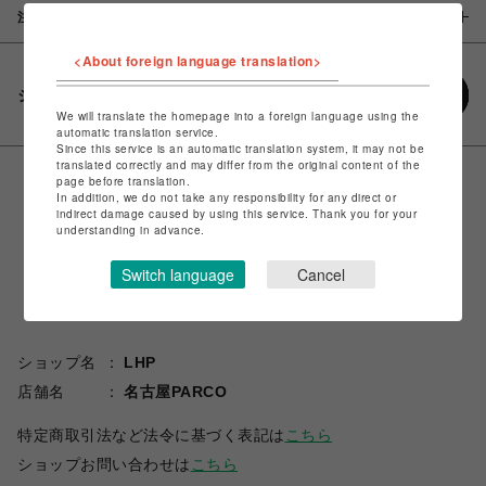
注意事項
<About foreign language translation>
シェアする
We will translate the homepage into a foreign language using the
automatic translation service.
Since this service is an automatic translation system, it may not be
translated correctly and may differ from the original content of the
page before translation.
In addition, we do not take any responsibility for any direct or
indirect damage caused by using this service. Thank you for your
understanding in advance.
Switch language
Cancel
ショップ名
LHP
店舗名
名古屋PARCO
特定商取引法など法令に基づく表記は
こちら
ショップお問い合わせは
こちら