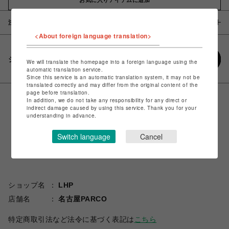
注意事項
<About foreign language translation>
シェアする
We will translate the homepage into a foreign language using the
automatic translation service.
Since this service is an automatic translation system, it may not be
translated correctly and may differ from the original content of the
page before translation.
In addition, we do not take any responsibility for any direct or
indirect damage caused by using this service. Thank you for your
understanding in advance.
Switch language
Cancel
ショップ名
LHP
店舗名
名古屋PARCO
特定商取引法など法令に基づく表記は
こちら