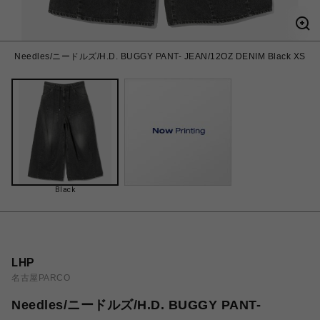
Needles/ニードルズ/H.D. BUGGY PANT- JEAN/12OZ DENIM Black XS
Black
LHP
名古屋PARCO
Needles/ニードルズ/H.D. BUGGY PANT-