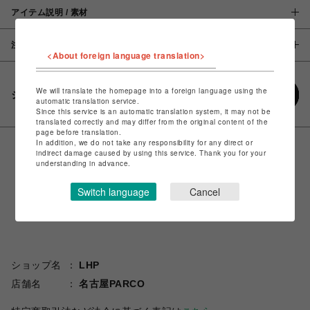
アイテム説明 / 素材
注意事項
<About foreign language translation>
We will translate the homepage into a foreign language using the
シェアする
automatic translation service.
Since this service is an automatic translation system, it may not be
translated correctly and may differ from the original content of the
page before translation.
In addition, we do not take any responsibility for any direct or
indirect damage caused by using this service. Thank you for your
understanding in advance.
Switch language
Cancel
ショップ名
LHP
店舗名
名古屋PARCO