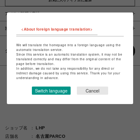
アイテム説明 / 素材
注意事項
<About foreign language translation>
We will translate the homepage into a foreign language using the
automatic translation service.
シェアする
Since this service is an automatic translation system, it may not be
translated correctly and may differ from the original content of the
page before translation.
In addition, we do not take any responsibility for any direct or
indirect damage caused by using this service. Thank you for your
understanding in advance.
Switch language
Cancel
ショップ名
LHP
店舗名
名古屋PARCO