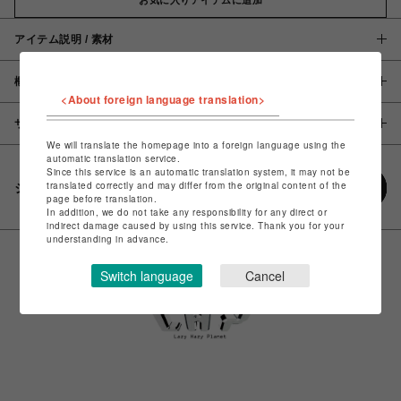
アイテム説明 / 素材
概要
<About foreign language translation>
サイズ
We will translate the homepage into a foreign language using the
automatic translation service.
Since this service is an automatic translation system, it may not be
translated correctly and may differ from the original content of the
シェアする
page before translation.
In addition, we do not take any responsibility for any direct or
indirect damage caused by using this service. Thank you for your
understanding in advance.
Switch language
Cancel