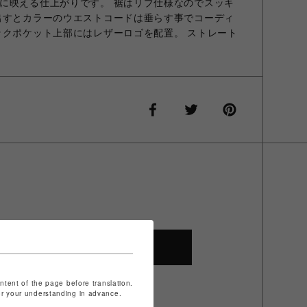
に映える仕上がりです。 裾はリブ仕様なのでスッキ
出すとカラーのウエストコードは垂らす事でコーディ
ックポケット上部にはレザーロゴを配置。 ストレート
SHOP TOP
ontent of the page before translation.
for your understanding in advance.