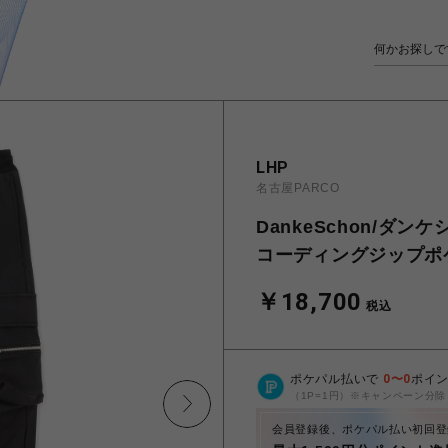
LHP
名古屋PARCO
DankeSchon/ダンケシ
コーディングジップポ
￥18,700
税込
ポケパル払いで
0
〜
0
ポイ
（1P=1円）※キャンペーン分除
会員登録後、ポケパル払い初回登