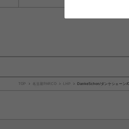
TOP
名古屋PARCO
LHP
DankeSchon/ダンケシェーン/