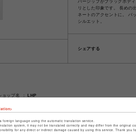
バージップがブラックボディ
リとした印象です。 長めの
ネートのアクセントに。 バ
シルエット。
シェアする
ショップ名
LHP
店舗名
名古屋PARCO
lation>
特定商取引法など法令に基づく表記は
こちら
a foreign language using the automatic translation service.
ショップお問い合わせは
こちら
anslation system, it may not be translated correctly and may differ from the original c
onsibility for any direct or indirect damage caused by using this service. Thank you 