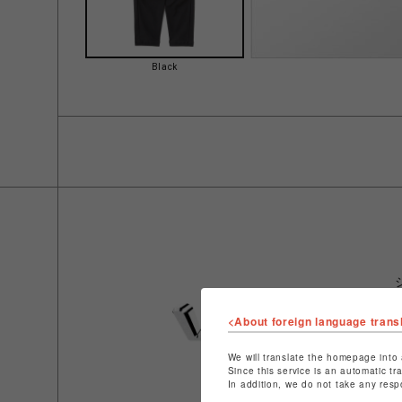
Black
<About foreign language trans
We will translate the homepage into 
Since this service is an automatic tr
In addition, we do not take any resp