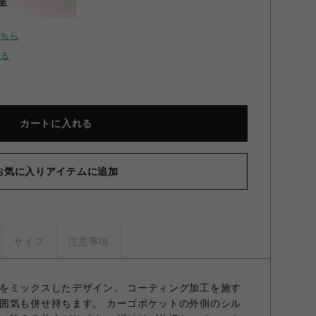
呈
こちら
せる
カートに入れる
お気に入りアイテムに追加
Dan
サイズ
注意事項
をミックスしたデザイン。 コーティング加工を施す
囲気も併せ持ちます。 カーゴポケットの外側のシル