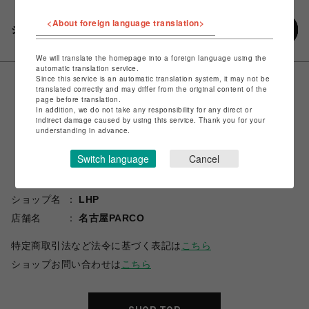
<About foreign language translation>
シェアする
We will translate the homepage into a foreign language using the
automatic translation service.
Since this service is an automatic translation system, it may not be
translated correctly and may differ from the original content of the
page before translation.
In addition, we do not take any responsibility for any direct or
indirect damage caused by using this service. Thank you for your
understanding in advance.
Switch language
Cancel
ショップ名
LHP
店舗名
名古屋PARCO
特定商取引法など法令に基づく表記は
こちら
ショップお問い合わせは
こちら