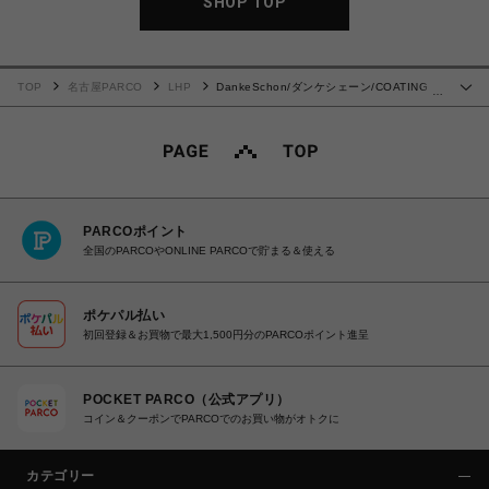
SHOP TOP
TOP
名古屋PARCO
LHP
DankeSchon/ダンケシェーン/COATING
…
FLAPCARGO
PARCOポイント
全国のPARCOやONLINE PARCOで貯まる＆使える
ポケパル払い
初回登録＆お買物で最大1,500円分のPARCOポイント進呈
POCKET PARCO（公式アプリ）
コイン＆クーポンでPARCOでのお買い物がオトクに
カテゴリー