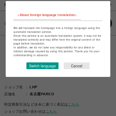
注意事項
<About foreign language translation>
シェアする
We will translate the homepage into a foreign language using the
automatic translation service.
Since this service is an automatic translation system, it may not be
translated correctly and may differ from the original content of the
page before translation.
In addition, we do not take any responsibility for any direct or
indirect damage caused by using this service. Thank you for your
understanding in advance.
Switch language
Cancel
ショップ名
LHP
店舗名
名古屋PARCO
特定商取引法など法令に基づく表記は
こちら
ショップお問い合わせは
こちら