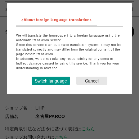
アイテム説明 / 素材
<About foreign language translation>
シェアする
We will translate the homepage into a foreign language using the
automatic translation service.
Since this service is an automatic translation system, it may not be
translated correctly and may differ from the original content of the
page before translation.
In addition, we do not take any responsibility for any direct or
indirect damage caused by using this service. Thank you for your
understanding in advance.
Switch language
Cancel
ショップ名
LHP
店舗名
名古屋PARCO
特定商取引法など法令に基づく表記は
こちら
ショップお問い合わせは
こちら