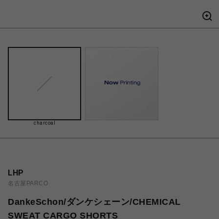
charcoal
LHP
名古屋PARCO
DankeSchon/ダンケシェーン/CHEMICAL
SWEAT CARGO SHORTS