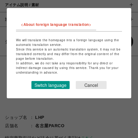
アイテム説明 / 素材
注意事項
<About foreign language translation>
We will translate the homepage into a foreign language using the
シェアする
automatic translation service.
Since this service is an automatic translation system, it may not be
translated correctly and may differ from the original content of the
page before translation.
In addition, we do not take any responsibility for any direct or
indirect damage caused by using this service. Thank you for your
understanding in advance.
Switch language
Cancel
ショップ名
LHP
店舗名
名古屋PARCO