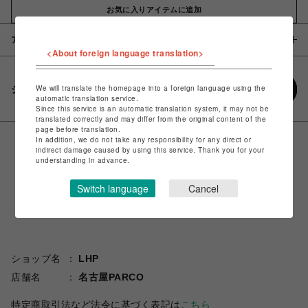
お気に入りアイテムに追加
アイテム説明 / 素材
<About foreign language translation>
We will translate the homepage into a foreign language using the
シェアする
automatic translation service.
Since this service is an automatic translation system, it may not be
translated correctly and may differ from the original content of the
page before translation.
In addition, we do not take any responsibility for any direct or
indirect damage caused by using this service. Thank you for your
understanding in advance.
Switch language
Cancel
ショップ名
LHP
店舗名
名古屋PARCO
特定商取引法など法令に基づく表記は
こちら