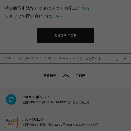
特定商取引法など法令に基づく表記は
こちら
ショップお問い合わせは
こちら
SHOP TOP
TOP
名古屋PARCO
LHP
objects.io/オブジェクツアイオ
…
ー/SHOULDER MICRO BAG
PARCOポイント
全国のPARCOやONLINE PARCOで貯まる＆使える
ポケパル払い
初回登録＆お買物で最大1,500円分のPARCOポイント進呈