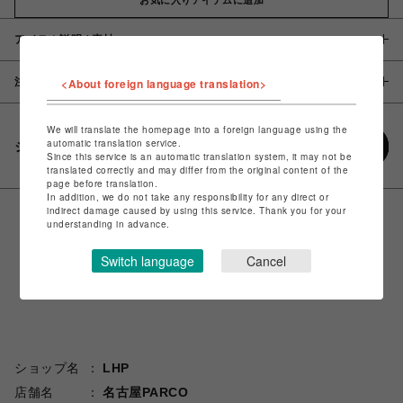
アイテム説明 / 素材
注意事項
<About foreign language translation>
We will translate the homepage into a foreign language using the
automatic translation service.
シェアする
Since this service is an automatic translation system, it may not be
translated correctly and may differ from the original content of the
page before translation.
In addition, we do not take any responsibility for any direct or
indirect damage caused by using this service. Thank you for your
understanding in advance.
Switch language
Cancel
ショップ名
LHP
店舗名
名古屋PARCO