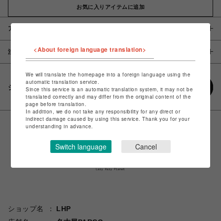
お気に入りアイテムに追加
アイテム説明 / 素材
<About foreign language translation>
注意事項
We will translate the homepage into a foreign language using the
automatic translation service.
シェアする
Since this service is an automatic translation system, it may not be
translated correctly and may differ from the original content of the
page before translation.
In addition, we do not take any responsibility for any direct or
indirect damage caused by using this service. Thank you for your
understanding in advance.
Switch language
Cancel
ショップ名
LHP