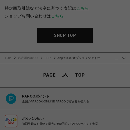
特定商取引法など法令に基づく表記は
こちら
ショップお問い合わせは
こちら
SHOP TOP
TOP
名古屋PARCO
LHP
objects.io/オブジェクツアイオ
…
ー/SHOULDER WALLT
PARCOポイント
全国のPARCOやONLINE PARCOで貯まる＆使える
ポケパル払い
初回登録＆お買物で最大1,500円分のPARCOポイント進呈