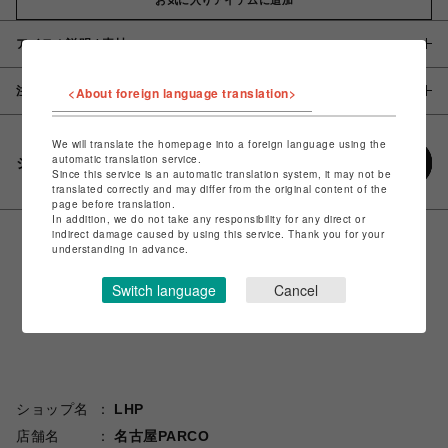
アイテム説明 / 素材
注意事項
<About foreign language translation>
We will translate the homepage into a foreign language using the
automatic translation service.
シェアする
Since this service is an automatic translation system, it may not be
translated correctly and may differ from the original content of the
page before translation.
In addition, we do not take any responsibility for any direct or
indirect damage caused by using this service. Thank you for your
understanding in advance.
Switch language
Cancel
ショップ名
LHP
店舗名
名古屋PARCO